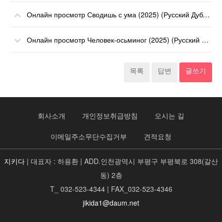
Онлайн просмотр Сводишь с ума (2025) (Русский Дубляж) онлайн
Онлайн просмотр Человек-осьминог (2025) (Русский Дубляж) онлайн
목록
답변
글쓰기
회사소개
개인정보취급방침
오시는 길
이메일주소무단수집거부
견적요청
지키다
| 대표자 : 하용환 | ADD.인천광역시 부평구 부평북로 308(갈산
동) 2층
T_ 032-523-4344 | FAX_032-523-4346
jikida1@daum.net