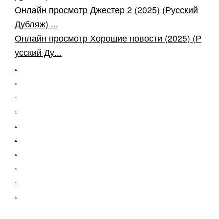
Онлайн просмотр Джестер 2 (2025) (Русский
Дубляж) ...
Онлайн просмотр Хорошие новости (2025) (Р
усский Ду...
.
.
.
.
.
.
.
.
.
.