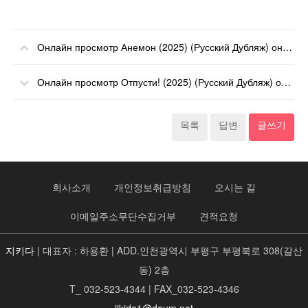
Онлайн просмотр Анемон (2025) (Русский Дубляж) онлайн
Онлайн просмотр Отпусти! (2025) (Русский Дубляж) онлайн
목록
답변
글쓰기
회사소개
개인정보취급방침
오시는 길
이메일주소무단수집거부
견적요청
지키다
| 대표자 : 하용환 | ADD.인천광역시 부평구 부평북로 308(갈산
동) 2층
T_ 032-523-4344 | FAX_032-523-4346