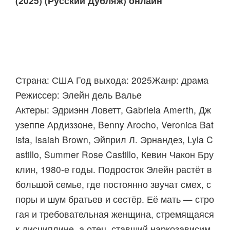
(2025) (Русский Дубляж) онлайн
Страна: США Год выхода: 2025Жанр: драма
Режиссер: Элейн дель Валье
Актеры: Эдриэнн Ловетт, Gabriela Amerth, Дж
узеппе Ардиззоне, Benny Arocho, Veronica Bat
ista, Isaiah Brown, Эйприл Л. Эрнандез, Lyla C
astillo, Summer Rose Castillo, Кевин Чакон Бру
клин, 1980-е годы. Подросток Элейн растёт в
большой семье, где постоянно звучат смех, с
поры и шум братьев и сестёр. Её мать — стро
гая и требовательная женщина, стремящаяся
к дисциплине, а отец, ставший наркозависим