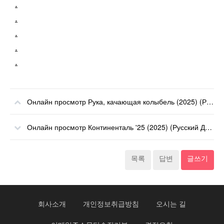
.
.
.
.
.
Онлайн просмотр Рука, качающая колыбель (2025) (Русский Дубляж) онлайн
Онлайн просмотр Континенталь '25 (2025) (Русский Дубляж) онлайн
목록
답변
글쓰기
회사소개
개인정보취급방침
오시는 길