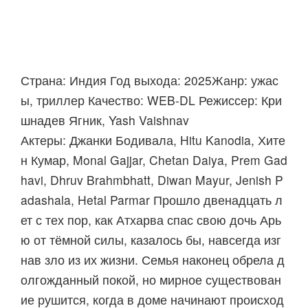
Страна: Индия Год выхода: 2025Жанр: ужас
ы, триллер Качество: WEB-DL Режиссер: Кри
шнадев Ягник, Yash Vaishnav
Актеры: Джанки Бодивала, Hitu Kanodia, Хите
н Кумар, Monal Gajjar, Chetan Daiya, Prem Gad
havi, Dhruv Brahmbhatt, Diwan Mayur, Jenish P
adashala, Hetal Parmar Прошло двенадцать л
ет с тех пор, как Атхарва спас свою дочь Арь
ю от тёмной силы, казалось бы, навсегда изг
нав зло из их жизни. Семья наконец обрела д
олгожданный покой, но мирное существован
ие рушится, когда в доме начинают происход