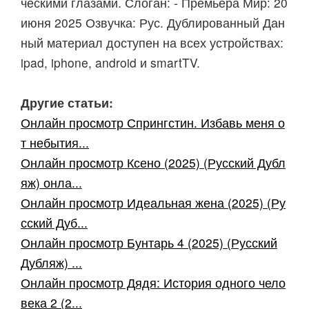
ческими глазами. Слоган: - Премьера Мир: 20
июня 2025 Озвучка: Рус. Дублированный Дан
ный материал доступен на всех устройствах:
ipad, iphone, android и smartTV.
Другие статьи:
Онлайн просмотр Спрингстин. Избавь меня о
т небытия...
Онлайн просмотр Ксено (2025) (Русский Дубл
яж) онла...
Онлайн просмотр Идеальная жена (2025) (Ру
сский Дуб...
Онлайн просмотр Бунтарь 4 (2025) (Русский
Дубляж) ...
Онлайн просмотр Дядя: История одного чело
века 2 (2...