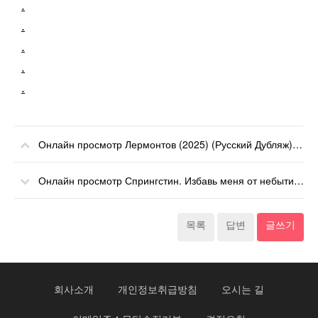
.
.
.
.
.
Онлайн просмотр Лермонтов (2025) (Русский Дубляж) онлайн
Онлайн просмотр Спрингстин. Избавь меня от небытия (2025) (Русский Дубляж) онлайн
목록
답변
글쓰기
회사소개
개인정보취급방침
오시는 길