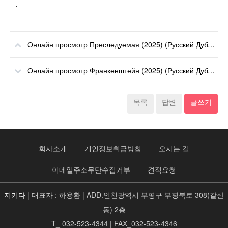
.
Онлайн просмотр Преследуемая (2025) (Русский Дубляж) онлайн
Онлайн просмотр Франкенштейн (2025) (Русский Дубляж) онлайн
목록
답변
글쓰기
회사소개
개인정보취급방침
오시는 길
이메일주소무단수집거부
견적요청
지키다
| 대표자 : 하용환 | ADD.인천광역시 부평구 부평북로 308(갈산
동) 2층
T_ 032-523-4344 | FAX_032-523-4346