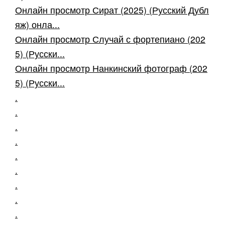
Онлайн просмотр Сират (2025) (Русский Дубл
яж) онла...
Онлайн просмотр Случай с фортепиано (202
5) (Русски...
Онлайн просмотр Нанкинский фотограф (202
5) (Русски...
.
.
.
.
.
.
.
.
.