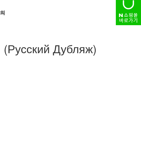
의
HOME
> 자유게시판
 (Русский Дубляж)