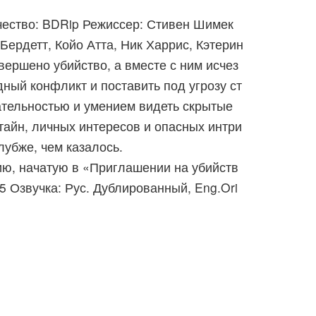
чество: BDRip Режиссер: Стивен Шимек
ердетт, Койо Атта, Ник Харрис, Кэтерин
вершено убийство, а вместе с ним исчез
ный конфликт и поставить под угрозу ст
ательностью и умением видеть скрытые
тайн, личных интересов и опасных интри
лубже, чем казалось.
ю, начатую в «Приглашении на убийств
 Озвучка: Рус. Дублированный, Eng.Ori