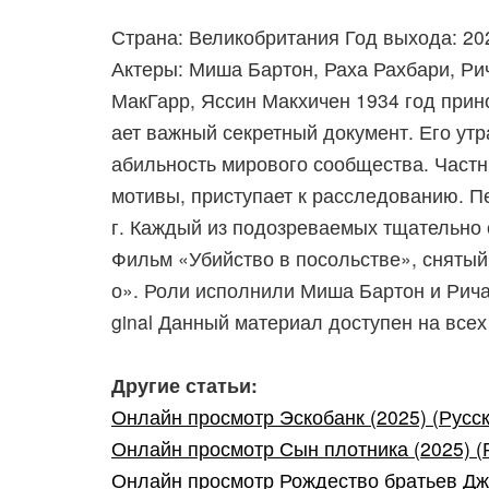
Страна: Великобритания Год выхода: 20
Актеры: Миша Бартон, Раха Рахбари, Ри
МакГарр, Яссин Макхичен 1934 год прино
ает важный секретный документ. Его ут
абильность мирового сообщества. Частн
мотивы, приступает к расследованию. П
г. Каждый из подозреваемых тщательно о
Фильм «Убийство в посольстве», сняты
о». Роли исполнили Миша Бартон и Рича
ginal Данный материал доступен на всех у
Другие статьи:
Онлайн просмотр Эскобанк (2025) (Русск
Онлайн просмотр Сын плотника (2025) (Р
Онлайн просмотр Рождество братьев Джон