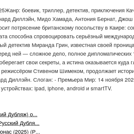
25Жанр: боевик, триллер, детектив, приключения Ка
чард Диллэйн, Мидо Хамада, Антония Бернат, Джош Б
сит потрясение британскому посольству в Каире: со
рата способна спровоцировать серьёзный международ
ый детектив Миранда Грин, известная своей прониц
еред ней — сложное дело, полное дипломатических 
берегает свои секреты, а истина оказывается куда г
й режиссёром Стивеном Шимеком, продолжает истори
рд Диллэйн. Слоган: - Премьера Мир: 14 ноября 2025
стройствах: ipad, iphone, android и smartTV.
ий Дубляж) о...
усский Дубля...
ас (2025) (Р...