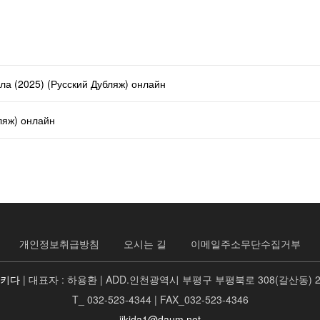
а (2025) (Русский Дубляж) онлайн
ляж) онлайн
개인정보취급방침
오시는 길
이메일주소무단수집거부
지키다
| 대표자 : 하용환 | ADD.인천광역시 부평구 부평북로 308(갈산동) 
T_ 032-523-4344 | FAX_032-523-4346
jikida1@daum.net