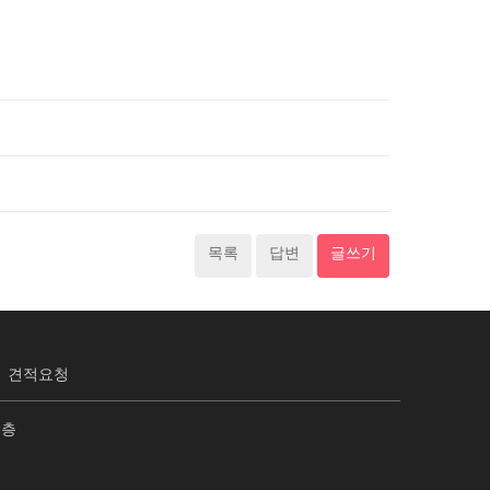
목록
답변
글쓰기
견적요청
2층