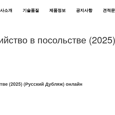
사소개
기술품질
제품정보
공지사항
견적문
йство в посольстве (2025)
ве (2025) (Русский Дубляж) онлайн