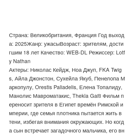
Страна: Великобритания, Франция Год выход
а: 2025Жанр: ужасыВозраст: зрителям, дости
гшим 18 лет Качество: WEB-DL Режиссер: Lotf
y Nathan
Актеры: Николас Кейдж, Ноа Джуп, FKA Twig
s, Айла Джонстон, Сухейла Якуб, Пенелопа М
аркопулу, Orestis Paliadelis, Елена Топалиду,
Манолис Мавроматакис, Thekla Gaiti Фильм п
ереносит зрителя в Египет времён Римской и
мперии, где семья плотника пытается жить в
тени, избегая внимания окружающих. Но когд
а сын встречает загадочного мальчика, его вн