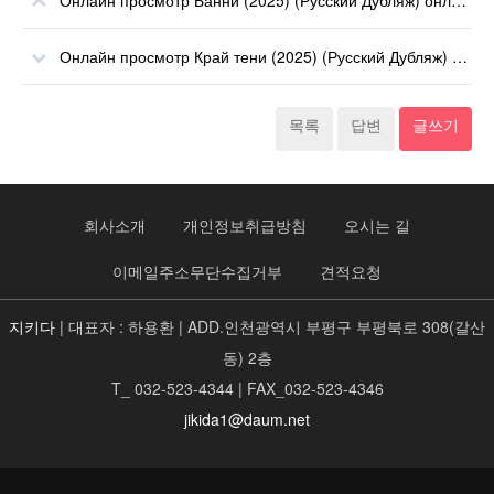
Онлайн просмотр Банни (2025) (Русский Дубляж) онлайн
Онлайн просмотр Край тени (2025) (Русский Дубляж) онлайн
목록
답변
글쓰기
회사소개
개인정보취급방침
오시는 길
이메일주소무단수집거부
견적요청
지키다
| 대표자 : 하용환 | ADD.인천광역시 부평구 부평북로 308(갈산
동) 2층
T_ 032-523-4344 | FAX_032-523-4346
jikida1@daum.net