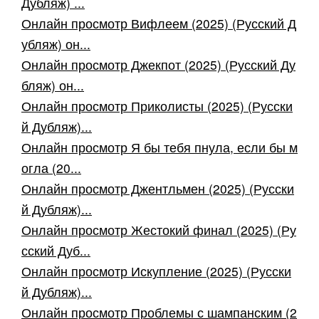
Дубляж) ...
Онлайн просмотр Вифлеем (2025) (Русский Д
убляж) он...
Онлайн просмотр Джекпот (2025) (Русский Ду
бляж) он...
Онлайн просмотр Приколисты (2025) (Русски
й Дубляж)...
Онлайн просмотр Я бы тебя пнула, если бы м
огла (20...
Онлайн просмотр Джентльмен (2025) (Русски
й Дубляж)...
Онлайн просмотр Жестокий финал (2025) (Ру
сский Дуб...
Онлайн просмотр Искупление (2025) (Русски
й Дубляж)...
Онлайн просмотр Проблемы с шампанским (2