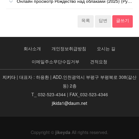
Онлайн просмотр Рождество над облаками (2025) (Русский Дубляж) онлайн
목록
답변
글쓰기
회사소개
개인정보취급방침
오시는 길
이메일주소무단수집거부
견적요청
지키다
| 대표자 : 하용환 | ADD.인천광역시 부평구 부평북로 308(갈산
동) 2층
T_ 032-523-4344 | FAX_032-523-4346
jikida1@daum.net
Copyright ©
jikeyda
All rights reserved.