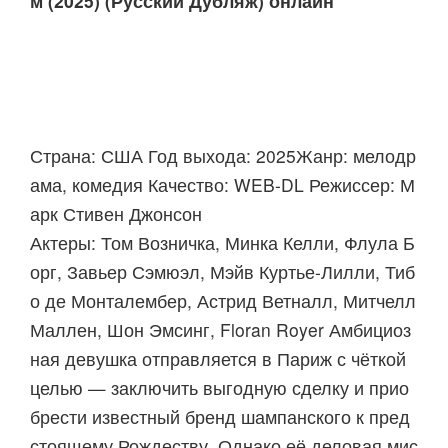
м (2025) (Русский Дубляж) онлайн
Страна: США Год выхода: 2025Жанр: мелодр
ама, комедия Качество: WEB-DL Режиссер: М
арк Стивен Джонсон
Актеры: Том Возничка, Минка Келли, Флула Б
орг, Завьер Сэмюэл, Мэйв Куртье-Лилли, Тиб
о де Монталембер, Астрид Ветналл, Митчелл
Маллен, Шон Эмсинг, Floran Royer Амбициоз
ная девушка отправляется в Париж с чёткой
целью — заключить выгодную сделку и прио
брести известный бренд шампанского к пред
стоящему Рождеству. Однако её деловая мис