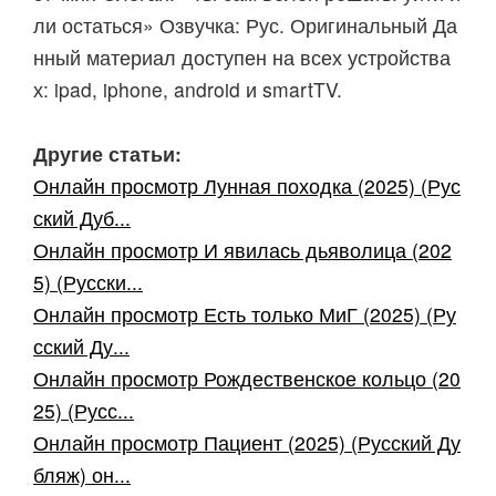
ли остаться» Озвучка: Рус. Оригинальный Да
нный материал доступен на всех устройства
х: ipad, iphone, android и smartTV.
Другие статьи:
Онлайн просмотр Лунная походка (2025) (Рус
ский Дуб...
Онлайн просмотр И явилась дьяволица (202
5) (Русски...
Онлайн просмотр Есть только МиГ (2025) (Ру
сский Ду...
Онлайн просмотр Рождественское кольцо (20
25) (Русс...
Онлайн просмотр Пациент (2025) (Русский Ду
бляж) он...