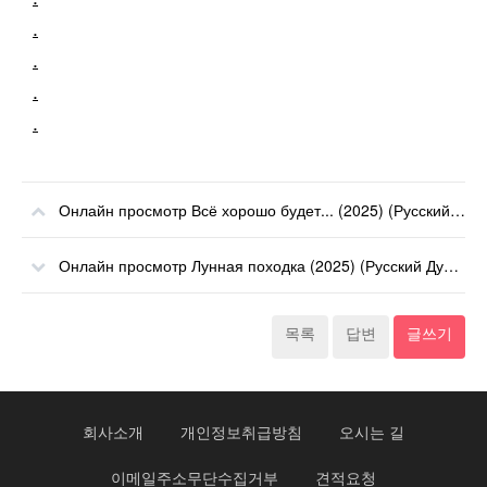
.
.
.
.
Онлайн просмотр Всё хорошо будет... (2025) (Русский Дубляж) онлайн
Онлайн просмотр Лунная походка (2025) (Русский Дубляж) онлайн
목록
답변
글쓰기
회사소개
개인정보취급방침
오시는 길
이메일주소무단수집거부
견적요청