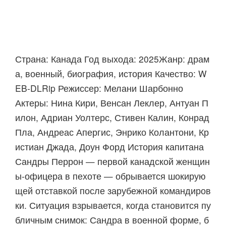
Страна: Канада Год выхода: 2025Жанр: драм
а, военный, биография, история Качество: W
EB-DLRip Режиссер: Мелани Шарбонно
Актеры: Нина Кири, Венсан Леклер, Антуан П
илон, Адриан Уолтерс, Стивен Калин, Конрад
Пла, Андреас Апергис, Энрико Колантони, Кр
истиан Джада, Доун Форд История капитана
Сандры Перрон — первой канадской женщин
ы-офицера в пехоте — обрывается шокирую
щей отставкой после зарубежной командиров
ки. Ситуация взрывается, когда становится пу
бличным снимок: Сандра в военной форме, б