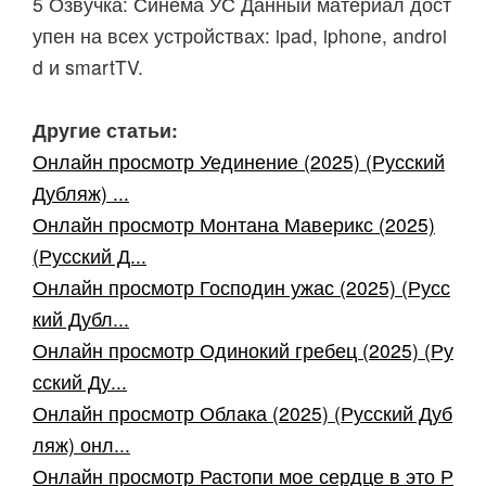
5 Озвучка: Синема УС Данный материал дост
упен на всех устройствах: ipad, iphone, androi
d и smartTV.
Другие статьи:
Онлайн просмотр Уединение (2025) (Русский
Дубляж) ...
Онлайн просмотр Монтана Маверикс (2025)
(Русский Д...
Онлайн просмотр Господин ужас (2025) (Русс
кий Дубл...
Онлайн просмотр Одинокий гребец (2025) (Ру
сский Ду...
Онлайн просмотр Облака (2025) (Русский Дуб
ляж) онл...
Онлайн просмотр Растопи мое сердце в это Р