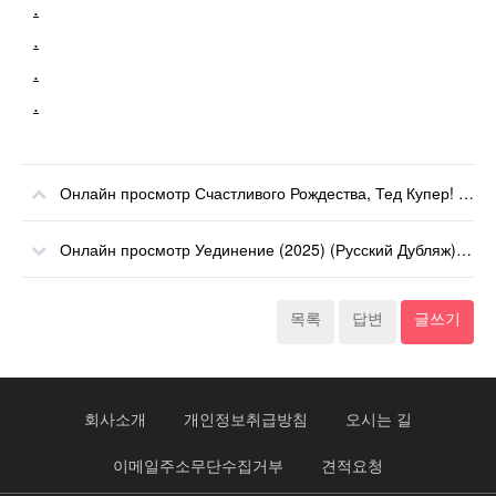
.
.
.
.
Онлайн просмотр Счастливого Рождества, Тед Купер! (2025) (Русский Дубляж) онлайн
Онлайн просмотр Уединение (2025) (Русский Дубляж) онлайн
목록
답변
글쓰기
회사소개
개인정보취급방침
오시는 길
이메일주소무단수집거부
견적요청