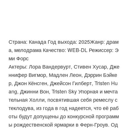
Страна: Канада Год выхода: 2025Жанр: драм
а, мелодрама Качество: WEB-DL Режиссер: Э
ми Форс
Актеры: Лора Вандервурт, Стивен Хусар, Дже
ннифер Вигмор, Мадлен Леон, Дэррин Бэйке
р, Джон Кёнсген, Джейсон Гилберт, Tristen Hu
ang, Джинни Вон, Tristen Sky Упорная и мечта
тельная Холли, посвятившая себя ремеслу с
теклодува, из года в год надеется, что её раб
оты будут допущены до конкурсной программ
ы рождественской ярмарки в Ферн-Гроув. Од