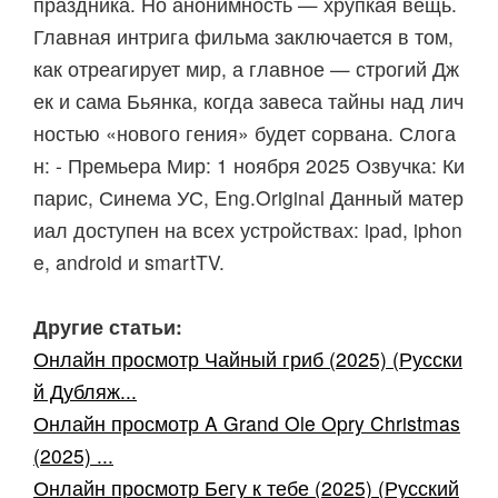
праздника. Но анонимность — хрупкая вещь.
Главная интрига фильма заключается в том,
как отреагирует мир, а главное — строгий Дж
ек и сама Бьянка, когда завеса тайны над лич
ностью «нового гения» будет сорвана. Слога
н: - Премьера Мир: 1 ноября 2025 Озвучка: Ки
парис, Синема УС, Eng.Original Данный матер
иал доступен на всех устройствах: ipad, iphon
e, android и smartTV.
Другие статьи:
Онлайн просмотр Чайный гриб (2025) (Русски
й Дубляж...
Онлайн просмотр A Grand Ole Opry Christmas
(2025) ...
Онлайн просмотр Бегу к тебе (2025) (Русский