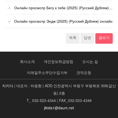
Онлайн просмотр Бегу к тебе (2025) (Русский Дубляж) онлайн
Онлайн просмотр Эндж (2025) (Русский Дубляж) онлайн
목록
답변
글쓰기
회사소개
개인정보취급방침
오시는 길
이메일주소무단수집거부
견적요청
지키다
| 대표자 : 하용환 | ADD.인천광역시 부평구 부평북로 308(갈산
동) 2층
T_ 032-523-4344 | FAX_032-523-4346
jikida1@daum.net