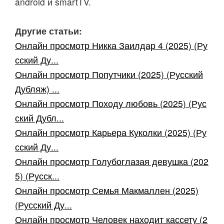
android и smartTV.
Другие статьи:
Онлайн просмотр Никка Заилдар 4 (2025) (Ру
сский Ду...
Онлайн просмотр Попутчики (2025) (Русский
Дубляж) ...
Онлайн просмотр Походу любовь (2025) (Рус
ский Дубл...
Онлайн просмотр Карьера Куколки (2025) (Ру
сский Ду...
Онлайн просмотр Голубоглазая девушка (202
5) (Русск...
Онлайн просмотр Семья Макмаллен (2025)
(Русский Ду...
Онлайн просмотр Человек находит кассету (2