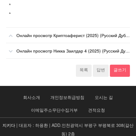
.
.
Онлайн просмотр Криптоаферист (2025) (Русский Дубляж) онлайн
Онлайн просмотр Никка Заилдар 4 (2025) (Русский Дубляж) онлайн
목록
답변
글쓰기
회사소개
개인정보취급방침
오시는 길
이메일주소무단수집거부
견적요청
지키다
| 대표자 : 하용환 | ADD.인천광역시 부평구 부평북로 308(갈산
동) 2층