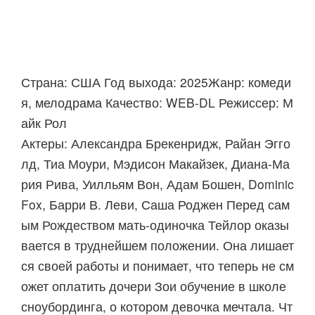
Страна: США Год выхода: 2025Жанр: комеди
я, мелодрама Качество: WEB-DL Режиссер: М
айк Рол
Актеры: Александра Брекенридж, Райан Эгго
лд, Тиа Моури, Мэдисон Макайзек, Диана-Ма
рия Рива, Уилльям Вон, Адам Бошен, Dominic
Fox, Барри В. Леви, Саша Роджен Перед сам
ым Рождеством мать-одиночка Тейлор оказы
вается в труднейшем положении. Она лишает
ся своей работы и понимает, что теперь не см
ожет оплатить дочери Зои обучение в школе
сноубординга, о котором девочка мечтала. Чт