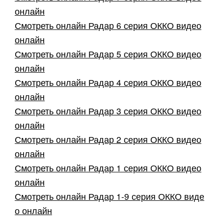
онлайн
Смотреть онлайн Радар 6 серия ОККО видео
онлайн
Смотреть онлайн Радар 5 серия ОККО видео
онлайн
Смотреть онлайн Радар 4 серия ОККО видео
онлайн
Смотреть онлайн Радар 3 серия ОККО видео
онлайн
Смотреть онлайн Радар 2 серия ОККО видео
онлайн
Смотреть онлайн Радар 1 серия ОККО видео
онлайн
Смотреть онлайн Радар 1-9 серия ОККО виде
о онлайн