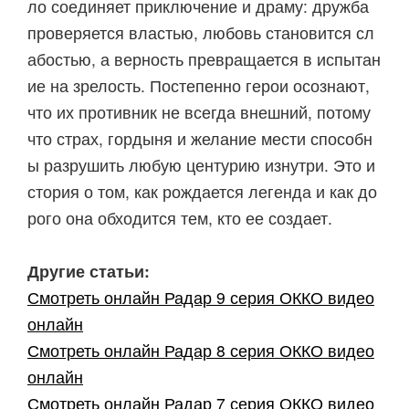
ло соединяет приключение и драму: дружба
проверяется властью, любовь становится сл
абостью, а верность превращается в испытан
ие на зрелость. Постепенно герои осознают,
что их противник не всегда внешний, потому
что страх, гордыня и желание мести способн
ы разрушить любую центурию изнутри. Это и
стория о том, как рождается легенда и как до
рого она обходится тем, кто ее создает.
Другие статьи:
Смотреть онлайн Радар 9 серия ОККО видео
онлайн
Смотреть онлайн Радар 8 серия ОККО видео
онлайн
Смотреть онлайн Радар 7 серия ОККО видео