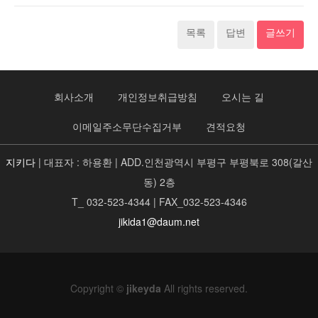
목록
답변
글쓰기
회사소개
개인정보취급방침
오시는 길
이메일주소무단수집거부
견적요청
지키다
| 대표자 : 하용환 | ADD.인천광역시 부평구 부평북로 308(갈산
동) 2층
T_ 032-523-4344 | FAX_032-523-4346
jikida1@daum.net
Copyright ©
jikeyda
All rights reserved.