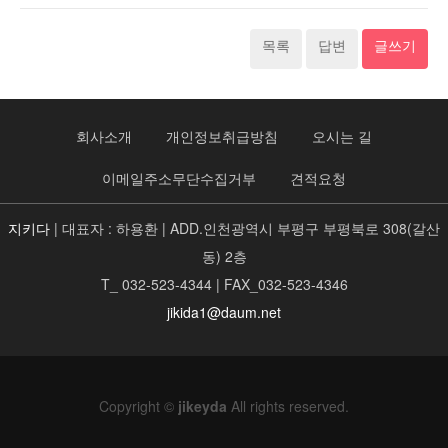
목록
답변
글쓰기
회사소개
개인정보취급방침
오시는 길
이메일주소무단수집거부
견적요청
지키다
| 대표자 : 하용환 | ADD.인천광역시 부평구 부평북로 308(갈산
동) 2층
T_ 032-523-4344 | FAX_032-523-4346
jikida1@daum.net
Copyright ©
jikeyda
All rights reserved.