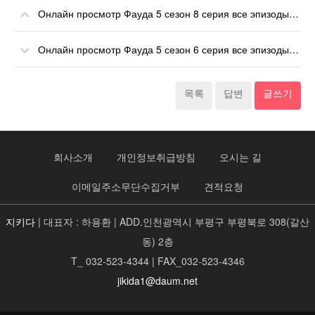
Онлайн просмотр Фауда 5 сезон 8 серия все эпизоды онлайн
Онлайн просмотр Фауда 5 сезон 6 серия все эпизоды онлайн
목록
답변
글쓰기
회사소개
개인정보취급방침
오시는 길
이메일주소무단수집거부
견적요청
지키다
| 대표자 : 하용환 | ADD.인천광역시 부평구 부평북로 308(갈산
동) 2층
T_ 032-523-4344 | FAX_032-523-4346
jikida1@daum.net