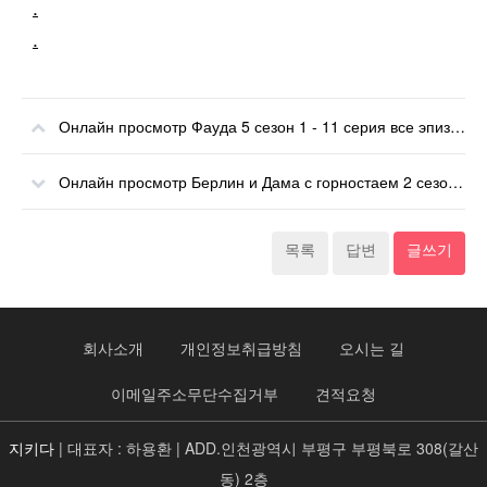
.
.
Онлайн просмотр Фауда 5 сезон 1 - 11 серия все эпизоды онлайн
Онлайн просмотр Берлин и Дама с горностаем 2 сезон 7 серия все эпизоды онлайн
목록
답변
글쓰기
회사소개
개인정보취급방침
오시는 길
이메일주소무단수집거부
견적요청
지키다
| 대표자 : 하용환 | ADD.인천광역시 부평구 부평북로 308(갈산
동) 2층