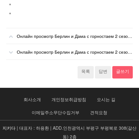
.
.
Онлайн просмотр Берлин и Дама с горностаем 2 сезон 8 серия все эпизоды онлайн
Онлайн просмотр Берлин и Дама с горностаем 2 сезон 6 серия все эпизоды онлайн
목록
답변
글쓰기
회사소개
개인정보취급방침
오시는 길
이메일주소무단수집거부
견적요청
지키다
| 대표자 : 하용환 | ADD.인천광역시 부평구 부평북로 308(갈산
동) 2층