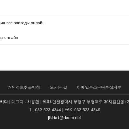
рия все эпизоды онлайн
ды онлайн
개인정보취급방침
오시는 길
이메일주소무단수집거부
지키다
| 대표자 : 하용환 | ADD.인천광역시 부평구 부평북로 308(갈산동) 
T_ 032-523-4344 | FAX_032-523-4346
jikida1@daum.net