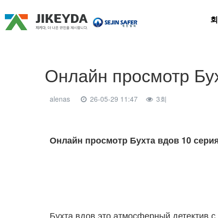
회
Онлайн просмотр Бух
alenas
26-05-29 11:47
3회
본문
Онлайн просмотр Бухта вдов 10 сери
Бухта вдов это атмосферный детектив с