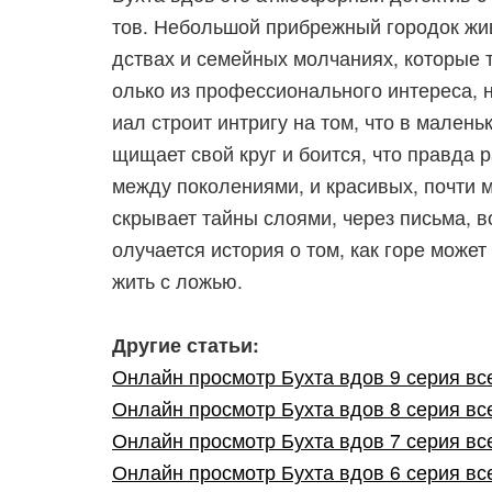
тов. Небольшой прибрежный городок жив
дствах и семейных молчаниях, которые т
олько из профессионального интереса, н
иал строит интригу на том, что в малень
щищает свой круг и боится, что правда
между поколениями, и красивых, почти м
скрывает тайны слоями, через письма, 
олучается история о том, как горе може
жить с ложью.
Другие статьи:
Онлайн просмотр Бухта вдов 9 серия все
Онлайн просмотр Бухта вдов 8 серия все
Онлайн просмотр Бухта вдов 7 серия все
Онлайн просмотр Бухта вдов 6 серия все