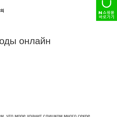
의
HOME
> 자유게시판
зоды онлайн
, что море хранит слишком много секре