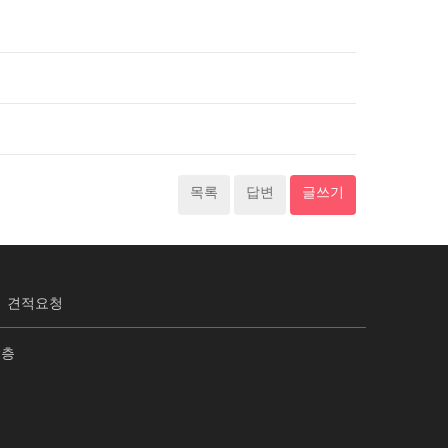
목록
답변
글쓰기
견적요청
2층