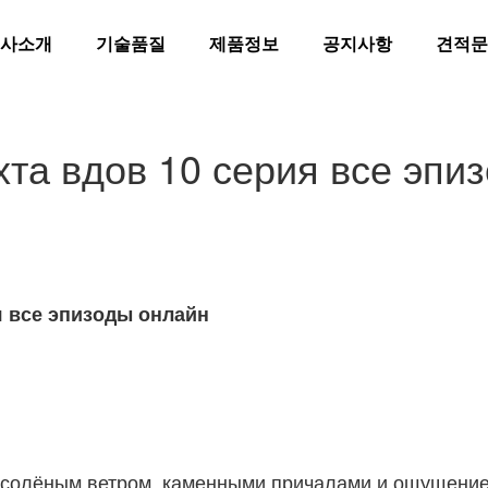
사소개
기술품질
제품정보
공지사항
견적문
та вдов 10 серия все эпи
я все эпизоды онлайн
 солёным ветром, каменными причалами и ощущением