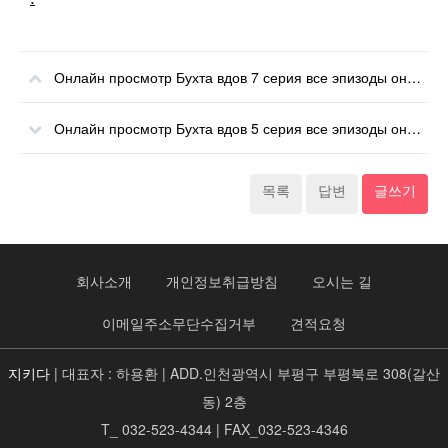
Онлайн просмотр Бухта вдов 7 серия все эпизоды онлайн
Онлайн просмотр Бухта вдов 5 серия все эпизоды онлайн
목록
답변
글쓰기
회사소개
개인정보취급방침
오시는 길
이메일주소무단수집거부
견적요청
지키다
| 대표자 : 하용환 | ADD.인천광역시 부평구 부평북로 308(갈산
동) 2층
T_ 032-523-4344 | FAX_032-523-4346