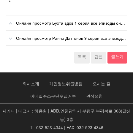
Онлайн просмотр Бухта вдов 1 серия все эпизоды онлайн
Онлайн просмотр Ранчо Даттонов 9 серия все эпизоды онлайн
목록
답변
글쓰기
회사소개
개인정보취급방침
오시는 길
이메일주소무단수집거부
견적요청
지키다
| 대표자 : 하용환 | ADD.인천광역시 부평구 부평북로 308(갈산
동) 2층
T_ 032-523-4344 | FAX_032-523-4346