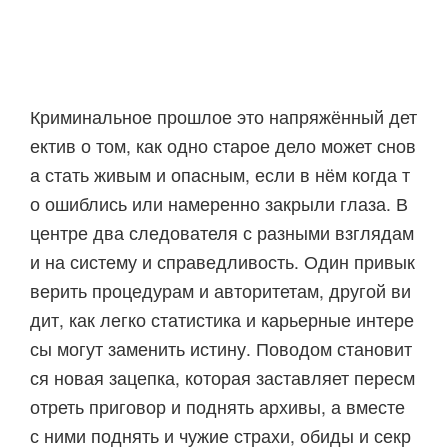
Криминальное прошлое это напряжённый дет
ектив о том, как одно старое дело может снов
а стать живым и опасным, если в нём когда т
о ошиблись или намеренно закрыли глаза. В
центре два следователя с разными взглядам
и на систему и справедливость. Один привык
верить процедурам и авторитетам, другой ви
дит, как легко статистика и карьерные интере
сы могут заменить истину. Поводом становит
ся новая зацепка, которая заставляет пересм
отреть приговор и поднять архивы, а вместе
с ними поднять и чужие страхи, обиды и секр