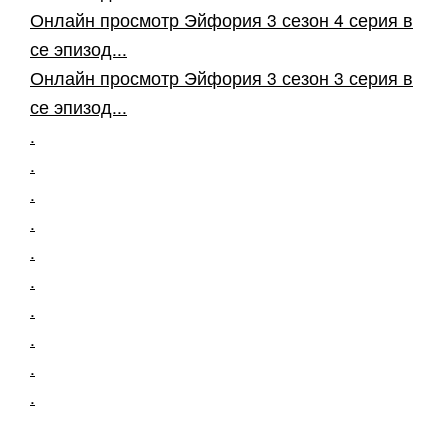
Онлайн просмотр Эйфория 3 сезон 4 серия в
се эпизод...
Онлайн просмотр Эйфория 3 сезон 3 серия в
се эпизод...
.
.
.
.
.
.
.
.
.
.