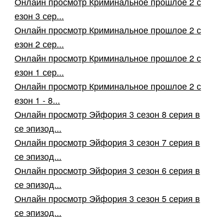
Онлайн просмотр Криминальное прошлое 2 с
езон 3 сер...
Онлайн просмотр Криминальное прошлое 2 с
езон 2 сер...
Онлайн просмотр Криминальное прошлое 2 с
езон 1 сер...
Онлайн просмотр Криминальное прошлое 2 с
езон 1 - 8...
Онлайн просмотр Эйфория 3 сезон 8 серия в
се эпизод...
Онлайн просмотр Эйфория 3 сезон 7 серия в
се эпизод...
Онлайн просмотр Эйфория 3 сезон 6 серия в
се эпизод...
Онлайн просмотр Эйфория 3 сезон 5 серия в
се эпизод...