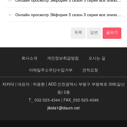
Онлайн просмотр Эйфория 3 сезон 5 серия все эпизоды онлайн
Онлайн просмотр Эйфория 3 сезон 3 серия все эпизоды онлайн
목록
답변
글쓰기
회사소개
개인정보취급방침
오시는 길
이메일주소무단수집거부
견적요청
지키다
| 대표자 : 하용환 | ADD.인천광역시 부평구 부평북로 308(갈산
동) 2층
T_ 032-523-4344 | FAX_032-523-4346
jikida1@daum.net