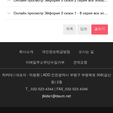
Онлайн просмотр Эйфория 3 сезон 2 серия все эпизоды онлайн
Онлайн просмотр Эйфория 3 сезон 1 - 8 серия все эпизоды онлайн
목록
답변
글쓰기
회사소개
개인정보취급방침
오시는 길
이메일주소무단수집거부
견적요청
지키다
| 대표자 : 하용환 | ADD.인천광역시 부평구 부평북로 308(갈산
동) 2층
T_ 032-523-4344 | FAX_032-523-4346
jikida1@daum.net