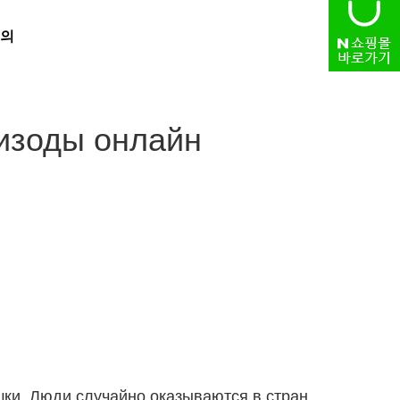
의
HOME
> 자유게시판
пизоды онлайн
ки. Люди случайно оказываются в стран