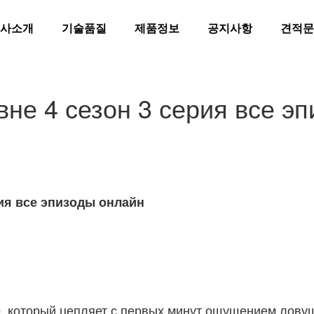
사소개
기술품질
제품정보
공지사항
견적문
не 4 сезон 3 серия все э
ия все эпизоды онлайн
, который цепляет с первых минут ощущением ловуш