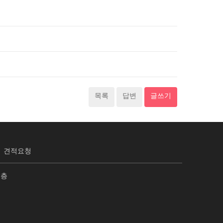
목록
답변
글쓰기
견적요청
2층