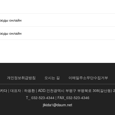
изоды онлайн
изоды онлайн
개인정보취급방침
오시는 길
이메일주소무단수집거부
지키다
| 대표자 : 하용환 | ADD.인천광역시 부평구 부평북로 308(갈산동) 
T_ 032-523-4344 | FAX_032-523-4346
jikida1@daum.net