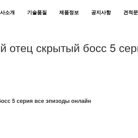
사소개
기술품질
제품정보
공지사항
견적문
 отец скрытый босс 5 сер
осс 5 серия все эпизоды онлайн