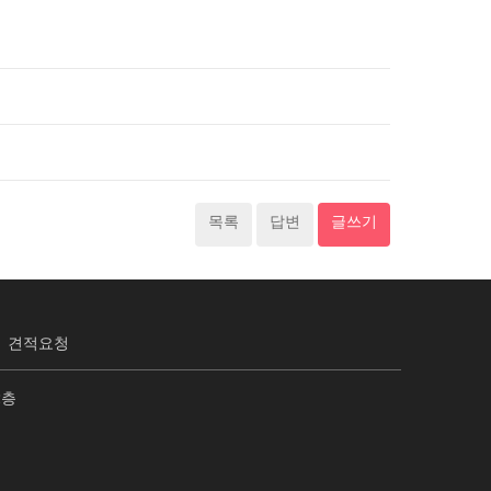
목록
답변
글쓰기
견적요청
2층