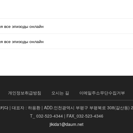
ия все эпизоды онлайн
ия все эпизоды онлайн
개인정보취급방침
오시는 길
이메일주소무단수집거부
지키다
| 대표자 : 하용환 | ADD.인천광역시 부평구 부평북로 308(갈산동) 
T_ 032-523-4344 | FAX_032-523-4346
jikida1@daum.net