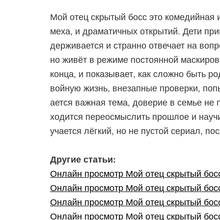
Мой отец скрытый босс это комедийная и
меха, и драматичных открытий. Дети при
держивается и странно отвечает на вопро
но живёт в режиме постоянной маскиров
конца, и показывает, как сложно быть р
войную жизнь, внезапные проверки, попы
ается важная тема, доверие в семье не 
ходится переосмыслить прошлое и научит
учается лёгкий, но не пустой сериал, по
Другие статьи:
Онлайн просмотр Мой отец скрытый босс 
Онлайн просмотр Мой отец скрытый босс 
Онлайн просмотр Мой отец скрытый босс 
Онлайн просмотр Мой отец скрытый босс 