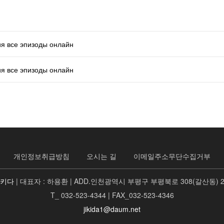
ия все эпизоды онлайн
ия все эпизоды онлайн
개인정보취급방침
오시는 길
이메일주소무단수집거부
지키다
| 대표자 : 하용환 | ADD.인천광역시 부평구 부평북로 308(갈산동) 
T_ 032-523-4344 | FAX_032-523-4346
jikida1@daum.net