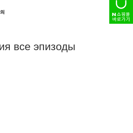
의
HOME
> 자유게시판
ия все эпизоды