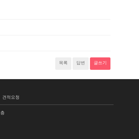
목록
답변
글쓰기
견적요청
2층