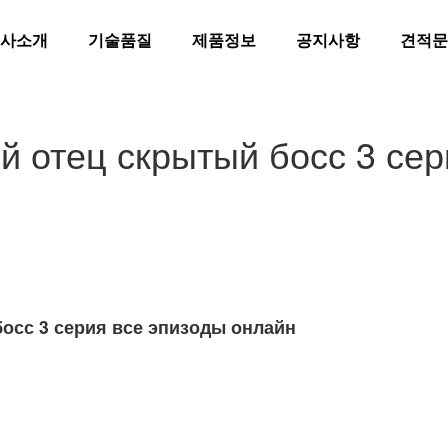
사소개
기술품질
제품정보
공지사항
견적문
 отец скрытый босс 3 сер
осс 3 серия все эпизоды онлайн