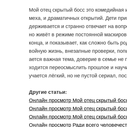
Мой отец скрытый босс это комедийная и
меха, и драматичных открытий. Дети при
держивается и странно отвечает на вопро
но живёт в режиме постоянной маскиров
конца, и показывает, как сложно быть р
войную жизнь, внезапные проверки, попы
ается важная тема, доверие в семье не 
ходится переосмыслить прошлое и научит
учается лёгкий, но не пустой сериал, по
Другие статьи:
Онлайн просмотр Мой отец скрытый босс 
Онлайн просмотр Мой отец скрытый босс 
Онлайн просмотр Мой отец скрытый босс 1
Онлайн просмотр Ради всего человечеств