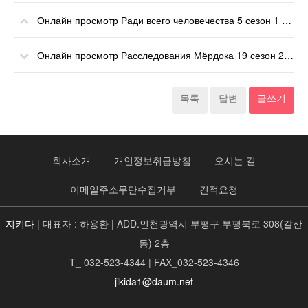
Онлайн просмотр Ради всего человечества 5 сезон 1 - 10 серия все эпизоды онлайн
Онлайн просмотр Расследования Мёрдока 19 сезон 21 серия все эпизоды онлайн
목록
답변
글쓰기
회사소개
개인정보취급방침
오시는 길
이메일주소무단수집거부
견적요청
지키다
| 대표자 : 하용환 | ADD.인천광역시 부평구 부평북로 308(갈산
동) 2층
T_ 032-523-4344 | FAX_032-523-4346
jikida1@daum.net