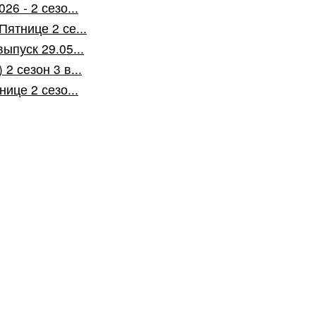
6 - 2 сезо...
ятнице 2 се...
ыпуск 29.05...
2 сезон 3 в...
ице 2 сезо...