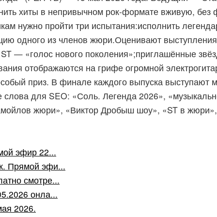
лнить хиты в непривычном рок‑формате вживую, бе
икам нужно пройти три испытания:исполнить легенда
зицию одного из членов жюри.Оценивают выступлени
 ST — «голос нового поколения»;приглашённые звёз
вания отображаются на грифе огромной электрогитар
 особый приз. В финале каждого выпуска выступают
е слова для SEO: «Соль. Легенда 2026», «музыкаль
амойлов жюри», «Виктор Дробыш шоу», «ST в жюри»
мой эфир 22...
. Прямой эфи...
атно смотре...
5.2026 онла...
мая 2026.