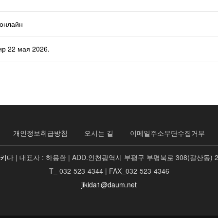
 онлайн
ир 22 мая 2026.
개인정보취급방침
오시는 길
이메일주소무단수집거부
지키다
| 대표자 : 하용환 | ADD.인천광역시 부평구 부평북로 308(갈산동) 
T_ 032-523-4344 | FAX_032-523-4346
jikida1@daum.net