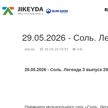
회
29.05.2026 - Соль. Л
alenas
26-05-24 03:53
6회
본문
29.05.2026 - Соль. Легенда 3 выпуск 29
Премьера музыкального шоу «Соль. Лег