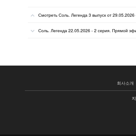
Смотреть Соль. Легенда 3 выпуск от 29.05.2026
Соль. Легенда 22.05.2026 - 2 серия. Прямой эф
회사소개