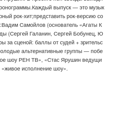
з фонограммы.Каждый выпуск — это музык
рный рок‑хит;представить рок‑версию со
я:Вадим Самойлов (основатель «Агаты К
ды (Сергей Галанин, Сергей Бобунец, Ю
ы за сценой: баллы от судей + зрительс
 молодые альтернативные группы — побе
ное шоу РЕН ТВ», «Стас Ярушин ведущи
, «живое исполнение шоу».