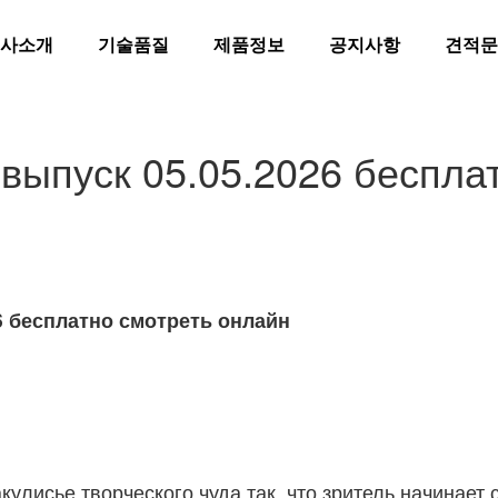
사소개
기술품질
제품정보
공지사항
견적문
 выпуск 05.05.2026 беспла
26 бесплатно смотреть онлайн
кулисье творческого чуда так, что зритель начинает