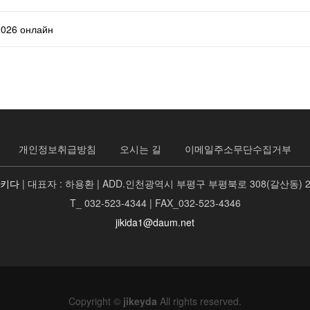
2026 онлайн
개인정보취급방침
오시는 길
이메일주소무단수집거부
지키다
| 대표자 : 하용환 | ADD.인천광역시 부평구 부평북로 308(갈산동) 
T_ 032-523-4344 | FAX_032-523-4346
jikida1@daum.net
Copyright ©
jikeyda
All rights reserved.