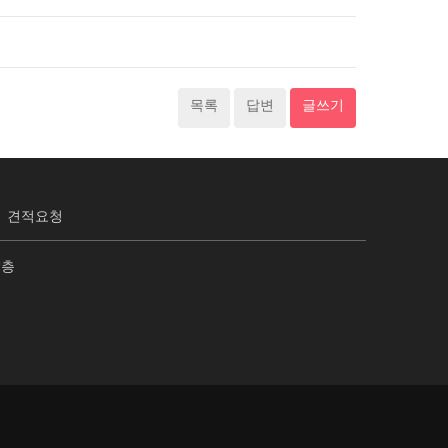
목록
답변
글쓰기
견적요청
2층