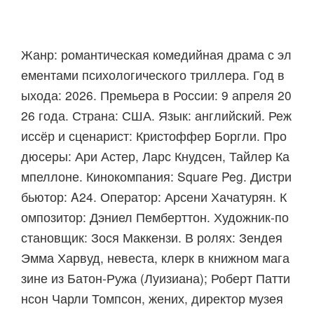
Жанр: романтическая комедийная драма с эл
ементами психологического триллера. Год в
ыхода: 2026. Премьера в России: 9 апреля 20
26 года. Страна: США. Язык: английский. Реж
иссёр и сценарист: Кристоффер Боргли. Про
дюсеры: Ари Астер, Ларс Кнудсен, Тайлер Ка
мпеллоне. Кинокомпания: Square Peg. Дистри
бьютор: A24. Оператор: Арсени Хачатурян. К
омпозитор: Дэниел Пемберттон. Художник‑по
становщик: Зося Маккензи. В ролях: Зендея
Эмма Харвуд, невеста, клерк в книжном мага
зине из Батон‑Ружа (Луизиана); Роберт Патти
нсон Чарли Томпсон, жених, директор музея