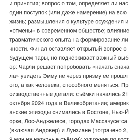
и принятия; вопрос о том, определяет ли нас
один поступок (или даже намерение) на всю
жизнь; размышления о культуре осуждения и
«отмены» в современном обществе; влияние
травматического опыта на формирование ли
чности. Финал оставляет открытый вопрос о
будущем пары, но подчёркивает важный выб
ор: Чарли решает попробовать «начать снача
ла» увидеть Эмму не через призму её прошл
ого, а как человека, способного меняться. Пр
оизводственные детали: съёмки начались 21
октября 2024 года в Великобритании; америк
анские эпизоды снимались в Бостоне, Нью‑Й
орке, Лос‑Анджелесе, городах Массачусетса
(включая Андовер) и Луизиане (потрачено 2,
9 млн на натурные съёмки); художник по кост