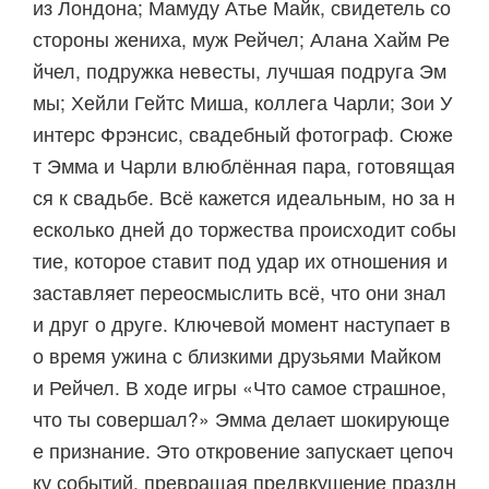
из Лондона; Мамуду Атье Майк, свидетель со
стороны жениха, муж Рейчел; Алана Хайм Ре
йчел, подружка невесты, лучшая подруга Эм
мы; Хейли Гейтс Миша, коллега Чарли; Зои У
интерс Фрэнсис, свадебный фотограф. Сюже
т Эмма и Чарли влюблённая пара, готовящая
ся к свадьбе. Всё кажется идеальным, но за н
есколько дней до торжества происходит собы
тие, которое ставит под удар их отношения и
заставляет переосмыслить всё, что они знал
и друг о друге. Ключевой момент наступает в
о время ужина с близкими друзьями Майком
и Рейчел. В ходе игры «Что самое страшное,
что ты совершал?» Эмма делает шокирующе
е признание. Это откровение запускает цепоч
ку событий, превращая предвкушение праздн