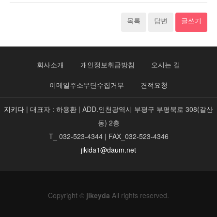
목록
답변
글쓰기
회사소개
개인정보취급방침
오시는 길
이메일주소무단수집거부
견적요청
지키다
| 대표자 : 하용환 | ADD.인천광역시 부평구 부평북로 308(갈산
동) 2층
T_ 032-523-4344 | FAX_032-523-4346
jikida1@daum.net
Copyright ©
jikeyda
All rights reserved.