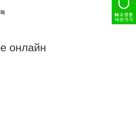
의
HOME
> 자유게시판
не онлайн