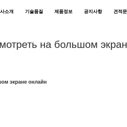
사소개
기술품질
제품정보
공지사항
견적문
смотреть на большом экра
шом экране онлайн