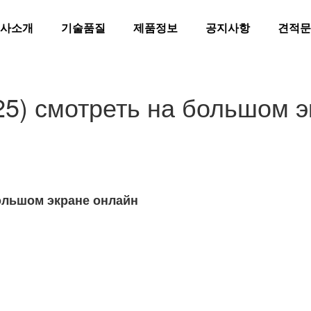
사소개
기술품질
제품정보
공지사항
견적문
25) смотреть на большом 
большом экране онлайн