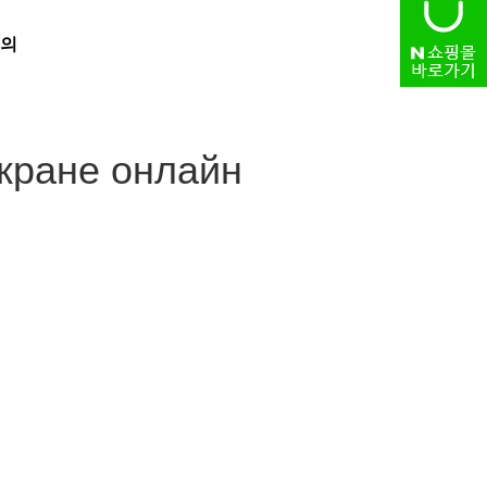
의
HOME
> 자유게시판
экране онлайн