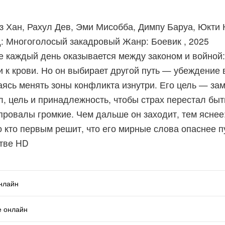
з Хан, Рахул Дев, Эми Мисобба, Димпу Баруа, Юкти 
д: Многоголосый закадровый Жанр: Боевик , 2025
е каждый день оказывается между законом и войной:
и к крови. Но он выбирает другой путь — убеждение 
таясь менять зоны конфликта изнутри. Его цель — з
, цель и принадлежность, чтобы страх перестал бы
 провалы громкие. Чем дальше он заходит, тем яснее
о кто первым решит, что его мирные слова опаснее п
стве HD
онлайн
е онлайн