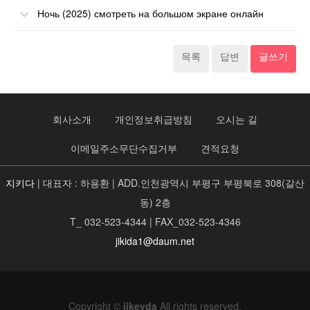
Ночь (2025) смотреть на большом экране онлайн
목록
답변
글쓰기
회사소개
개인정보취급방침
오시는 길
이메일주소무단수집거부
견적요청
지키다
| 대표자 : 하용환 | ADD.인천광역시 부평구 부평북로 308(갈산
동) 2층
T_ 032-523-4344 | FAX_032-523-4346
jikida1@daum.net
Copyright ©
jikeyda
All rights reserved.