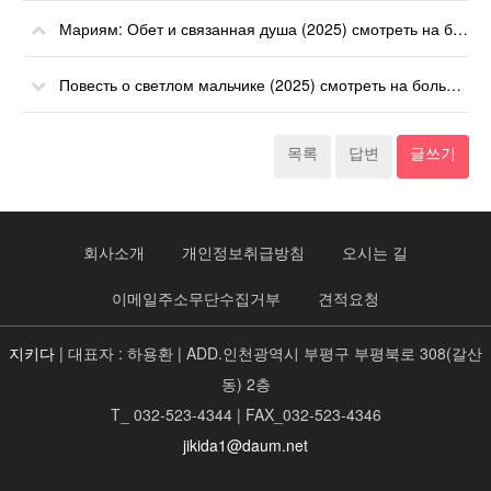
Мариям: Обет и связанная душа (2025) смотреть на большом экране онлайн
Повесть о светлом мальчике (2025) смотреть на большом экране онлайн
목록
답변
글쓰기
회사소개
개인정보취급방침
오시는 길
이메일주소무단수집거부
견적요청
지키다
| 대표자 : 하용환 | ADD.인천광역시 부평구 부평북로 308(갈산
동) 2층
T_ 032-523-4344 | FAX_032-523-4346
jikida1@daum.net