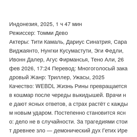
Индонезия, 2025, 1 ч 47 мин
Режиссер: Томми Дево
Актеры: Тити Камаль, Дариус Синатрия, Сара
Виджаянто, Нунгки Кусумастути, Эги Федли,
Ивонн Далер, Агус Фирмансья, Тено Али, 26
фев 2026, 17:24 Перевод: Многоголосый зака
дровый Жанр: Триллер, Ужасы, 2025
Качество: WEBDL Жизнь Рины превращается
в кошмар после череды выкидышей. Врачи н
е дают ясных ответов, а страх растёт с кажды
м новым ударом. Постепенно становится ясн
о: дело не в случайности. За трагедиями стои
т древнее зло — демонический дух Гетих Ире