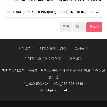
Похищение Сэла Бедфорда (2025) смотреть на большом экране онлайн
목록
답변
글쓰기
회사소개
개인정보취급방침
오시는 길
이메일주소무단수집거부
견적요청
지키다
| 대표자 : 하용환 | ADD.인천광역시 부평구 부평북로 308(갈산
동) 2층
T_ 032-523-4344 | FAX_032-523-4346
jikida1@daum.net