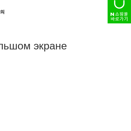
의
HOME
> 자유게시판
ольшом экране