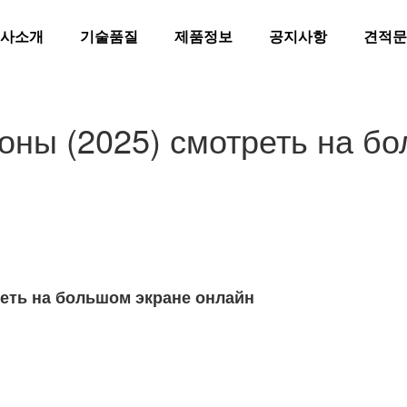
사소개
기술품질
제품정보
공지사항
견적문
роны (2025) смотреть на б
реть на большом экране онлайн