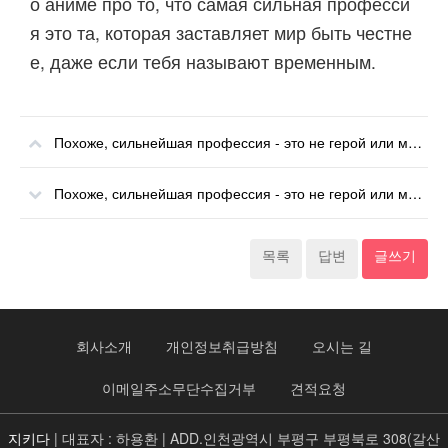
о аниме про то, что самая сильная професси
я это та, которая заставляет мир быть честне
е, даже если тебя называют временным.
Похоже, сильнейшая профессия - это не герой или мудрец, а (временный) инспектор? 8 серия смотреть онлайн в хорошем качестве Телеграм
Похоже, сильнейшая профессия - это не герой или мудрец, а (временный) инспектор? 6 серия смотреть онлайн в хорошем качестве Телеграм
목록
답변
글쓰기
회사소개
개인정보취급방침
오시는 길
이메일주소무단수집거부
견적요청
지키다
| 대표자 : 하용환 | ADD.인천광역시 부평구 부평북로 308(갈산