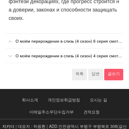
фэнтези декорациях, где прогресс строится н
а доверии, законах и способности защищать
своих.
О моём перерождении в слизь (4 сезон) 6 серия смотреть онлайн в хорошем качестве Телеграм
О моём перерождении в слизь (4 сезон) 4 серия смотреть онлайн в хорошем качестве Телеграм
목록
답변
글쓰기
회사소개
개인정보취급방침
오시는 길
이메일주소무단수집거부
견적요청
지키다
| 대표자 : 하용환 | ADD.인천광역시 부평구 부평북로 308(갈산