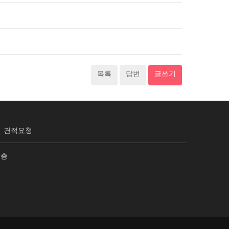
목록
답변
글쓰기
견적요청
2층