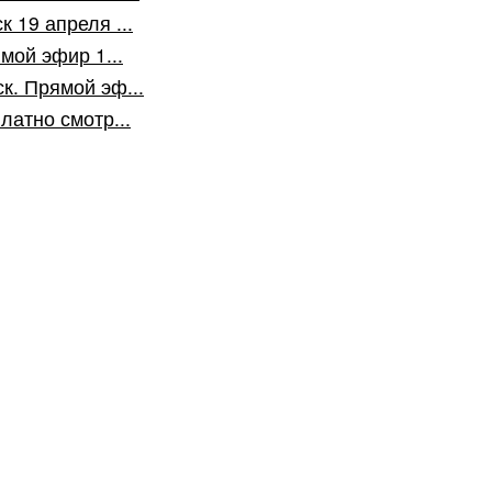
 19 апреля ...
мой эфир 1...
к. Прямой эф...
латно смотр...