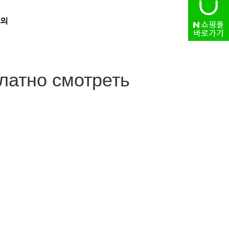
의
HOME
> 자유게시판
латно смотреть