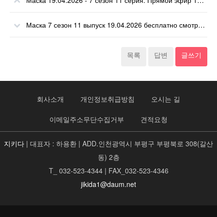
Маска 19.04.2026 - 7 сезон 11 серия. Прямой эфир 19 апреля 2026.
Маска 7 сезон 11 выпуск 19.04.2026 бесплатно смотреть онлайн
목록
답변
글쓰기
회사소개
개인정보취급방침
오시는 길
이메일주소무단수집거부
견적요청
지키다
| 대표자 : 하용환 | ADD.인천광역시 부평구 부평북로 308(갈산
동) 2층
T_ 032-523-4344 | FAX_032-523-4346
jikida1@daum.net