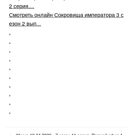
2 серия....
Смотреть онлайн Сокровища императора 3 с
езон 2 вып...
.
.
.
.
.
.
.
.
.
.