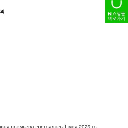
의
HOME
> 자유게시판
вая премьера состоялась 1 мая 2026 го