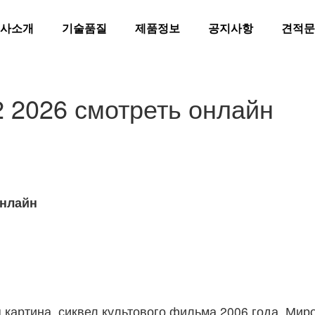
사소개
기술품질
제품정보
공지사항
견적문
2 2026 смотреть онлайн
онлайн
картина, сиквел культового фильма 2006 года. Миро