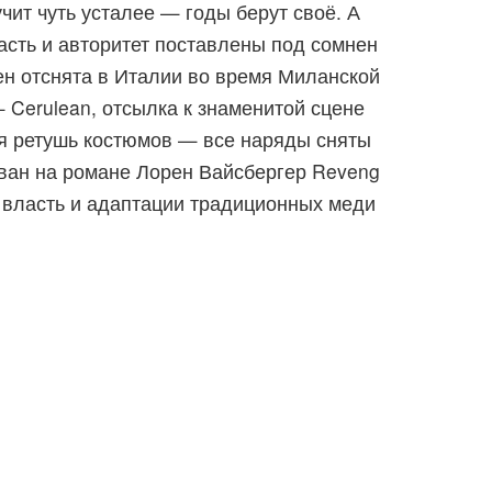
чит чуть усталее — годы берут своё. А
асть и авторитет поставлены под сомнен
ен отснята в Италии во время Миланской
 Cerulean, отсылка к знаменитой сцене
ая ретушь костюмов — все наряды сняты
нован на романе Лорен Вайсбергер Reveng
за власть и адаптации традиционных меди