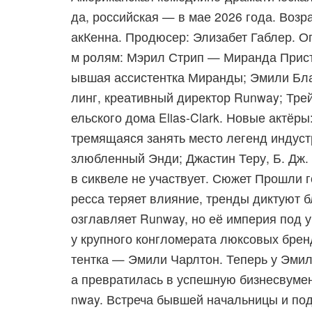
да, российская — в мае 2026 года. Возр
акКенна. Продюсер: Элизабет Габлер. О
м ролям: Мэрил Стрип — Миранда Прист
ывшая ассистентка Миранды; Эмили Бла
линг, креативный директор Runway; Тре
ельского дома Elias‑Clark. Новые актё
тремящаяся занять место легенд индус
злюбленный Энди; Джастин Теру, Б. Дж.
в сиквеле не участвует. Сюжет Прошли 
ресса теряет влияние, тренды диктуют 
озглавляет Runway, но её империя под 
у крупного конгломерата люксовых брен
тентка — Эмили Чарлтон. Теперь у Эмил
а превратилась в успешную бизнесвумен
nway. Встреча бывшей начальницы и под