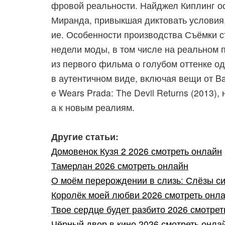
фровой реальности. Найджел Киплинг ост
Миранда, привыкшая диктовать условия,
ие. Особенности производства Съёмки с
недели моды, в том числе на реальном п
из первого фильма о голубом оттенке 
в аутентичном виде, включая вещи от Ba
e Wears Prada: The Devil Returns (2013
а к новым реалиям.
Другие статьи:
Домовенок Кузя 2 2026 смотреть онлайн
Тамерлан 2026 смотреть онлайн
О моём перерождении в слизь: Слёзы син
Королёк моей любви 2026 смотреть онл
Твое сердце будет разбито 2026 смотрет
Чёрный двор в кино 2026 смотреть онла