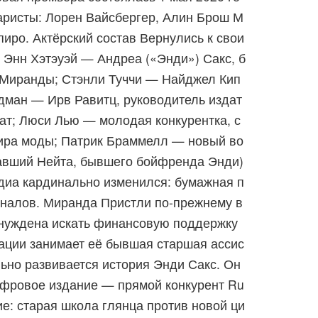
наристы: Лорен Вайсбергер, Алин Брош М
иро. Актёрский состав Вернулись к свои
Энн Хэтэуэй — Андреа («Энди») Сакс, б
 Миранды; Стэнли Туччи — Найджел Кип
дман — Ирв Равитц, руководитель издат
нат; Люси Лью — молодая конкурентка, с
ира моды; Патрик Браммелл — новый во
равший Нейта, бывшего бойфренда Энди)
диа кардинально изменился: бумажная п
урналов. Миранда Пристли по‑прежнему в
вынуждена искать финансовую поддержку
рации занимает её бывшая старшая ассис
ьно развивается история Энди Сакс. Он
цифровое издание — прямой конкурент Ru
е: старая школа глянца против новой ци