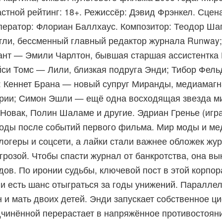
астной рейтинг: 18+. Режиссёр: Дэвид Фрэнкел. Сце
ператор: Флориан Баллхаус. Композитор: Теодор Шап
ли, бессменный главный редактор журнала Runway; 
нт — Эмили Чарлтон, бывшая старшая ассистентка
йси Томс — Лили, близкая подруга Энди; Тибор Фель
ры: Кеннет Брана — новый супруг Миранды, медиамаг
трии; Симон Эшли — ещё одна восходящая звезда м
 Новак, Полин Шаламе и другие. Эдриан Гренье (иг
годы после событий первого фильма. Мир моды и ме
блогеры и соцсети, а лайки стали важнее обложек ж
угрозой. Чтобы спасти журнал от банкротства, она 
дов. По иронии судьбы, ключевой пост в этой корпо
и есть шанс отыграться за годы унижений. Параллел
 и мать двоих детей. Энди запускает собственное 
чинённой перерастает в напряжённое противостояни