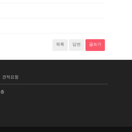
목록
답변
글쓰기
견적요청
2층