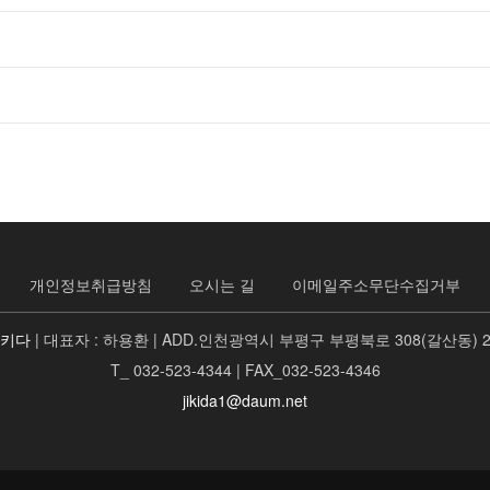
개인정보취급방침
오시는 길
이메일주소무단수집거부
지키다
| 대표자 : 하용환 | ADD.인천광역시 부평구 부평북로 308(갈산동) 
T_ 032-523-4344 | FAX_032-523-4346
jikida1@daum.net