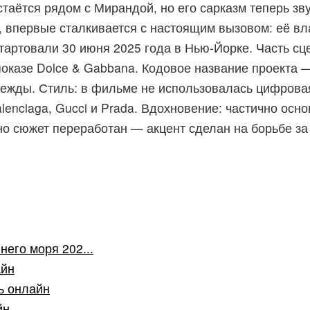
аётся рядом с Мирандой, но его сарказм теперь зву
 впервые сталкивается с настоящим вызовом: её вл
тартовали 30 июня 2025 года в Нью‑Йорке. Часть сц
оказе Dolce & Gabbana. Кодовое название проекта —
одежды. Стиль: в фильме не использовалась цифров
lenciaga, Gucci и Prada. Вдохновение: частично ос
), но сюжет переработан — акцент сделан на борьбе 
его моря 202...
айн
ь онлайн
йн