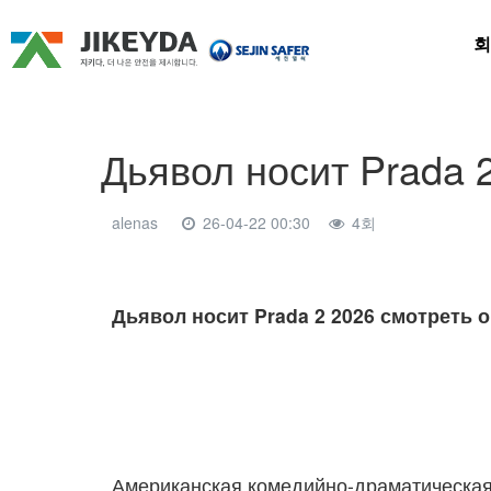
회
Дьявол носит Prada 
alenas
26-04-22 00:30
4회
본문
Дьявол носит Prada 2 2026 смотреть 
Американская комедийно‑драматическая 