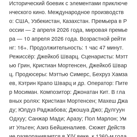
Исторический боевик с элементами приключе
нческого кино. Международное производств
о: США, Узбекистан, Казахстан. Премьера в Р
оссии — 2 апреля 2026 года, мировая премье
ра — 10 апреля 2026 года. Возрастной рейти
нг: 16+. Продолжительность: 1 час 47 минут.
Режиссёр: Джейкоб Шварц. Сценаристы: Мэтт
ью Грин, Кристиан Мортенсен, Джейкоб Швар
ц. Продюсеры: Мэттью Симерс, Бехруз Хамза
ев, Кэтрин Крапо Шварц и др. Оператор: Пите
р Мосиман. Композитор: Джонатан Кит. В гла
вных ролях: Кристиан Мортенсен; Махеш Джа
ду; Юлдуз Раджабова; Джошуа Джо; Дулгуун
Одхуу; Санжар Мади; Аразу; Пол Марлон; Ум
ит Ульген; Азиз Бейшеналиев. Сюжет Действ
ие разворачивается в XIV веке, к 1360‑м года