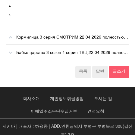
.
.
Кормилица 3 серия СМОТРИМ 22.04.2026 полностью смотреть
Бабье царство 3 сезон 4 серия ТВЦ 22.04.2026 полностью смотреть
목록
답변
글쓰기
회사소개
개인정보취급방침
오시는 길
이메일주소무단수집거부
견적요청
지키다
| 대표자 : 하용환 | ADD.인천광역시 부평구 부평북로 308(갈산
동) 2층